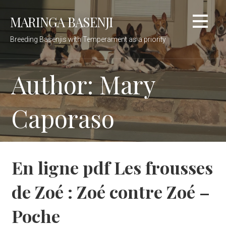
Skip
MARINGA BASENJI
to
content
Breeding Basenjis with Temperament as a priority
Author: Mary
Caporaso
En ligne pdf Les frousses
de Zoé : Zoé contre Zoé –
Poche